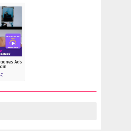
pagnes Ads
edin
 €