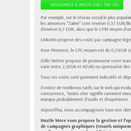
ASSISTANCE & INFOS 0262 780 301
Par exemple, sur le réseau social le plus popul
les annonces "J'aime" sont environ 0,57 EUR/l
d'environ 6,7 EUR, alors que le CPM moyen d'u
LinkedIn propose des coûts par campagne légè
Pour Pinterest, le CPC moyen est de 0,13EUR (cli
Enfin Twitter propose de promouvoir votre mar
varie entre 2,5EUR et 4EUR) ou sponsorisé des 
Tous ces coûts sont purement indicatifs et dé
Il existe de nombreux tarifs sur le web qui évol
concurrence, "moins cher signifie rarement mie
manque probablement d'outils et d'expérience.
Aujourd'hui, nous accompagnons tous nos clients
Hustle More vous propose la gestion et l'op
de campagnes graphiques (visuels uniqueme