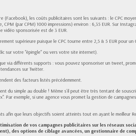
aire (Facebook), les coûts publicitaires sont les suivants : le CPC mo
ike, CPM (par CPM) 1000 impressions) environ : 6,35 EUR. Sur Instag
ne vidéo sponsorisée est de 3 EUR.
rement supérieure puisque le CPC tourne entre 2,5 & 5 EUR pour un
c sur votre "épingle" ou vers votre site internet).
que via différents supports : vous pouvez sponsoriser un tweet, pro
tendances sur Twitter.
pendent des facteurs listés précédemment.
uent du simple au double ! Même s'il peut être très tentant de souscrir
ux". Par exemple, si une agence vous promet la gestion de campagnes
 afin que leurs objectifs soient atteints tout en ayant le meilleur R
timisation de vos campagnes publicitaires sur les réseaux socia
nt), des options de ciblage avancées, un gestionnaire de comp