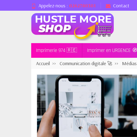
Appelez-nous :
0262780301
Contact
Imprimerie 974 🇷🇪
Imprimer en URGENCE 
Accueil
Communication digitale 🚀
Médias