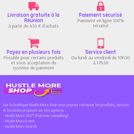
Livraison gratuite à la
Paiement sécurisé
Réunion
Paiement en ligne 100%
sécurisé
à partir de 450 € d'achats
Payez en plusieurs fois
Service client
Possible pour certains produits
Du lundi au vendredi de 10h30
et sous acceptation du
à 17h30
système de paiement
Sur la boutique Hustle More shop vous pouvez retrouver les produits, services
et locations proposés sur nos agences :
- Hustle More 360° (Fairview consulting)
- Hustle More Event
- Hustle More Search